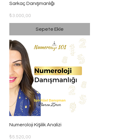
Sarkaç Danışmanlığı
Fiyat
₺3.000,00
Sepete Ekle
Numeroloji Kişilik Analizi
Fiyat
₺5.520,00