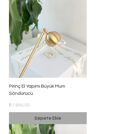
Pirinç El Yapımı Büyük Mum
Söndürücü
Fiyat
₺1.950,00
Sepete Ekle