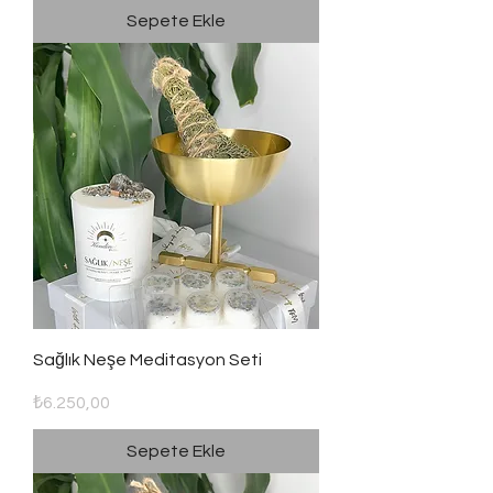
Sepete Ekle
Sağlık Neşe Meditasyon Seti
Fiyat
₺6.250,00
Sepete Ekle