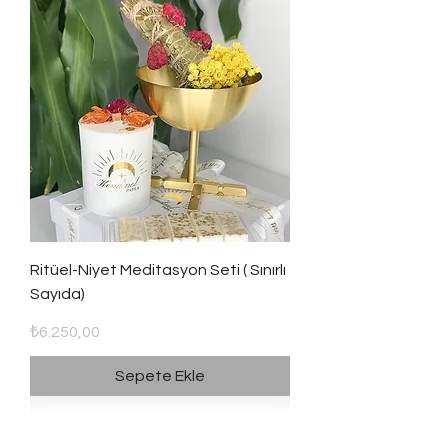
Ritüel-Niyet Meditasyon Seti ( Sınırlı
Sayıda)
Fiyat
₺6.250,00
Sepete Ekle