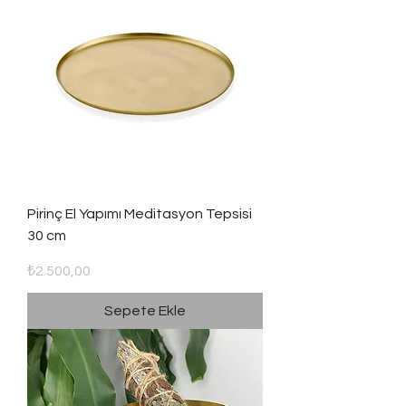
Pirinç El Yapımı Meditasyon Tepsisi
30 cm
Fiyat
₺2.500,00
Sepete Ekle