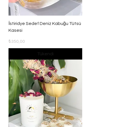
İstiridye Sedef Deniz Kabuğu Tütsü
Kasesi
Fiyat
₺350,00
Tükendi