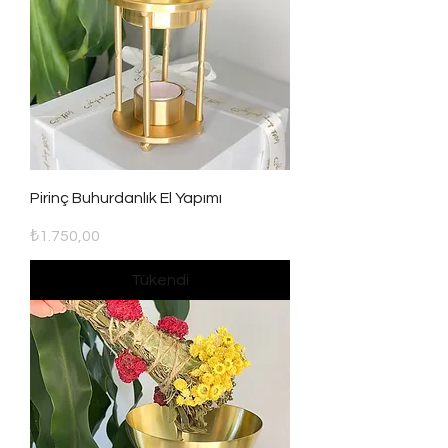
Pirinç Buhurdanlık El Yapımı
Fiyat
₺1.750,00
Tükendi