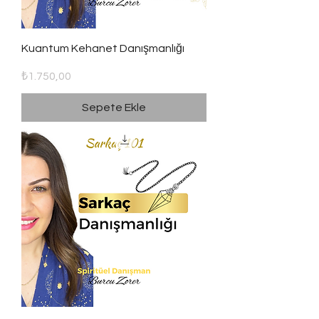
Kuantum Kehanet Danışmanlığı
Fiyat
₺1.750,00
Sepete Ekle