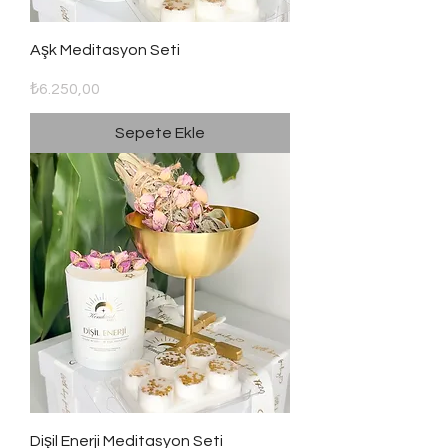
Aşk Meditasyon Seti
Fiyat
₺6.250,00
Sepete Ekle
Dişil Enerji Meditasyon Seti