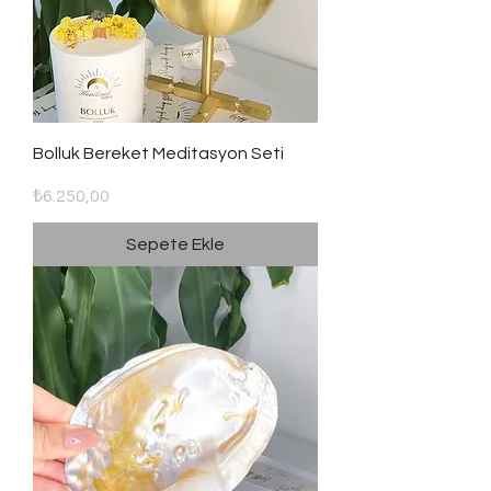
Bolluk Bereket Meditasyon Seti
Fiyat
₺6.250,00
Sepete Ekle