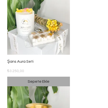
Şans Aura Seti
Fiyat
₺3.250,00
Sepete Ekle